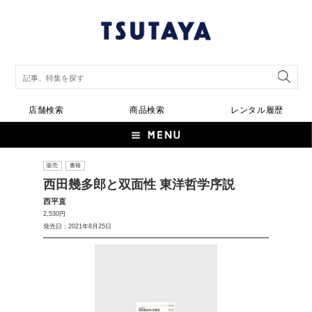
店舗検索
商