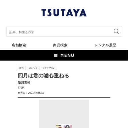
店舗検索
商