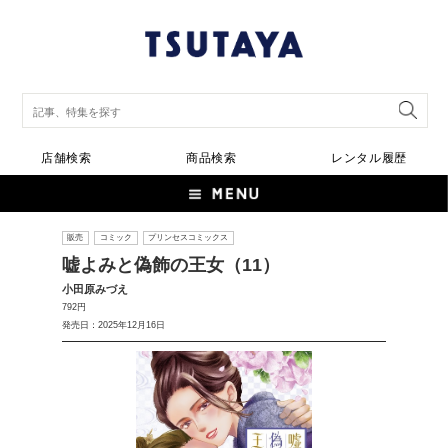
店舗検索
商