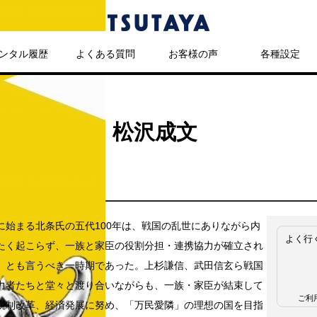
ンタル履歴
よくある質問
お客様の声
各種設定
00年 ／ 松沢成文
に始まる北条氏の五代100年は、戦国の乱世にありながら内
よく行
たく起こらず、一族と家臣の役割分担・連携協力が確立され
」とも言うべき一時期であった。上杉謙信、武田信玄ら戦国
力者たちと堂々と渡り合いながらも、一族・家臣が結束して
ご利
税制改革、経済発展に努め、「万民愛隣」の理想の国を目指