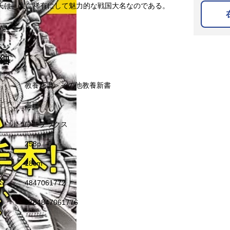
氏は、実に稀有にして魅力的な戦国大名なのである。
細
名
教養新書＞その他教養新書
名
書籍
ワニブックス
253p
18cm
4847061772
9784847061776