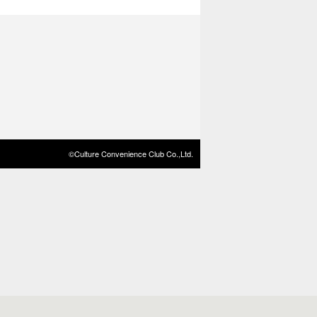
©Culture Convenience Club Co.,Ltd.