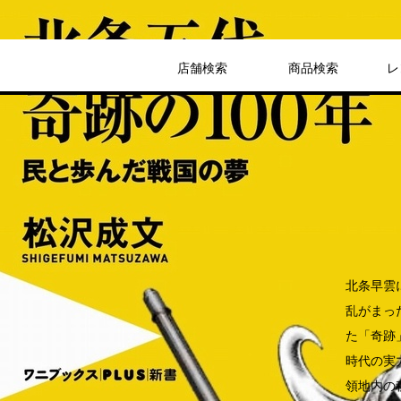
店舗検索
商品検索
レ
販売
書籍
北条五代、奇跡の1
990円
発売日：2021年2月10日
北条早雲
乱がまっ
た「奇跡
時代の実
領地内の