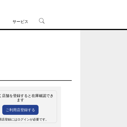
サービス
宅配レンタル
オンラインゲーム
TSUTAYAプレミアムNEXT
蔦屋書店
く店舗を登録すると在庫確認でき
ます
ご利用店登録する
用店登録にはログインが必要です。