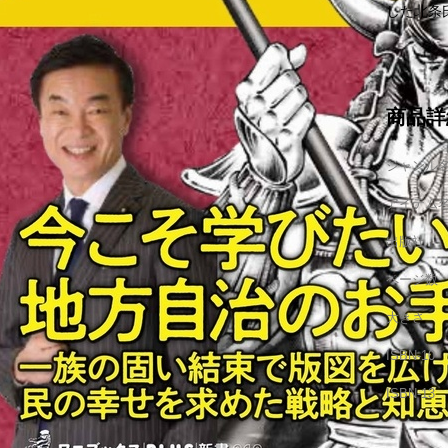
した北条
商品詳
ジャンル
アイテム
出版社
ページ数
大きさ
ISBN-10
ISBN-13