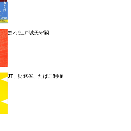
甦れ!江戸城天守閣
JT、財務省、たばこ利権