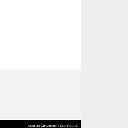
©Culture Convenience Club Co.,Ltd.