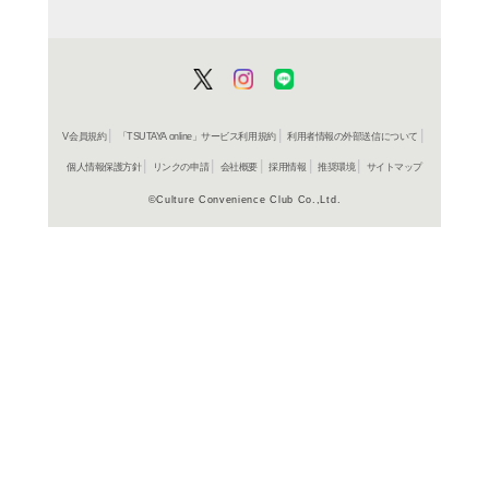
商品詳細
絵本＞国
ジャンル名
書籍
アイテム名
チャイル
出版社
28p
ページ数
23
大きさ