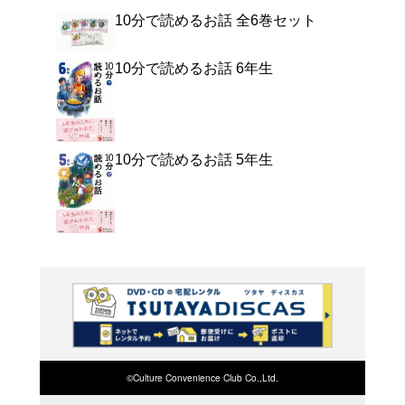
よく行く店舗を登
ご利
ご利用店登録に
在庫の