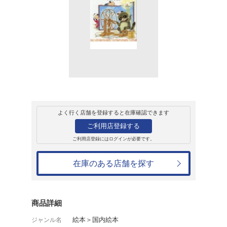
販売
書籍
たぬきの糸車
木暮正夫
550円
発売日：2020年8月19日