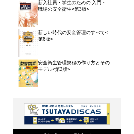
よく行く店舗を登
ご利
ご利用店登録に
在庫の