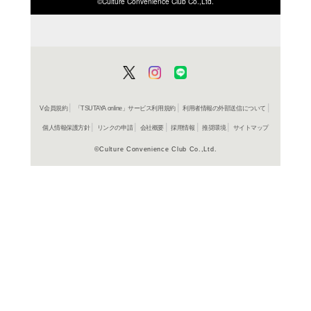
商品詳細
工学＞品
ジャンル名
書籍
アイテム名
中央労働
出版社
886p
ページ数
22
大きさ