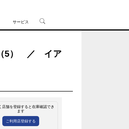
サービス
宅配レンタル
オンラインゲーム
（5） ／ イア
TSUTAYAプレミアムNEXT
蔦屋書店
く店舗を登録すると在庫確認でき
ます
ご利用店登録する