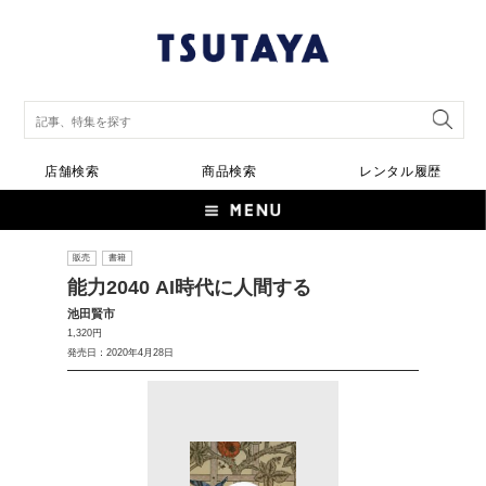
店舗検索
商