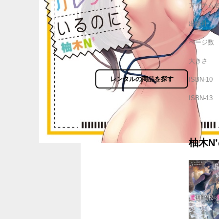
アイテム
出版社
ページ数
大きさ
レンタルの商品を探す
ISBN-10
ISBN-13
柚木N