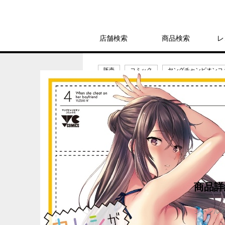
店舗検索
商品検索
レ
販売
コミック
ヤングチャンピオンコ
カレシがいるのに（
693円
発売日：2021年9月17日
商品詳
ジャンル