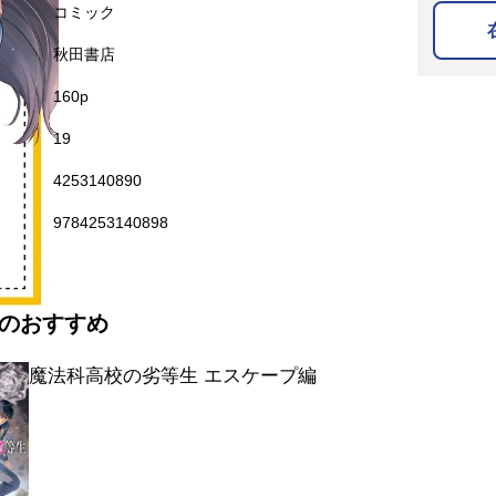
名
コミック
秋田書店
160p
19
4253140890
9784253140898
’のおすすめ
魔法科高校の劣等生 エスケープ編