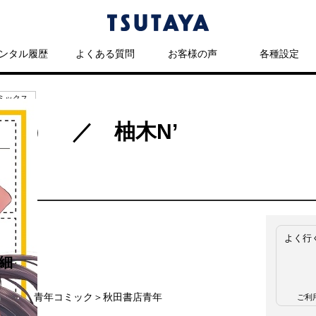
ンタル履歴
よくある質問
お客様の声
各種設定
ミックス
4） ／ 柚木N’
よく行
細
名
青年コミック＞秋田書店青年
ご利