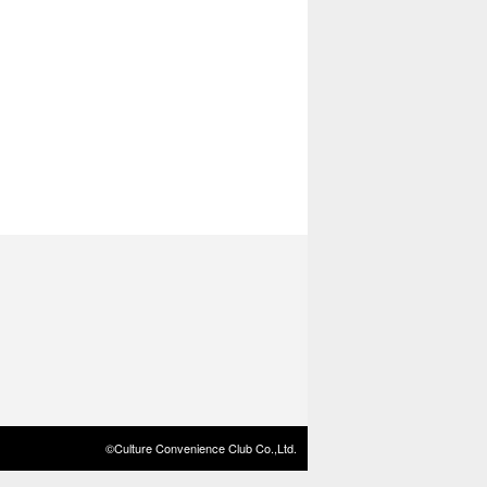
©Culture Convenience Club Co.,Ltd.