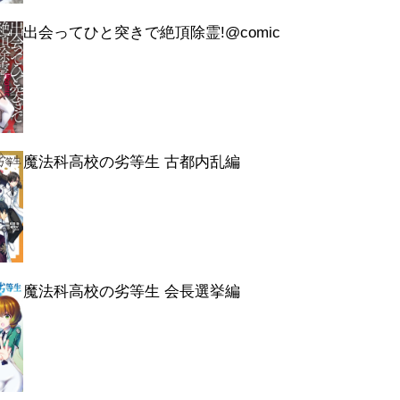
出会ってひと突きで絶頂除霊!@comic
魔法科高校の劣等生 古都内乱編
魔法科高校の劣等生 会長選挙編