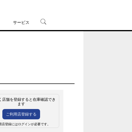
サービス
宅配レンタル
オンラインゲーム
TSUTAYAプレミアムNEXT
蔦屋書店
く店舗を登録すると在庫確認でき
ます
ご利用店登録する
用店登録にはログインが必要です。