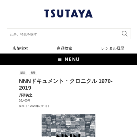
店舗検索
商