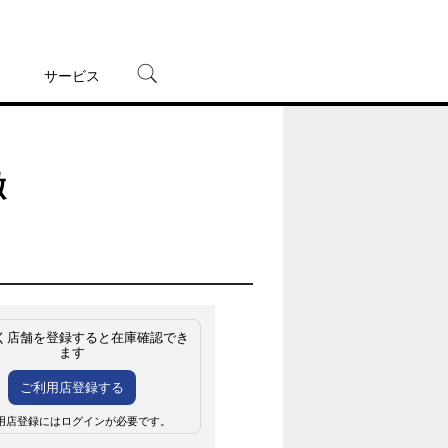
サービス
宅配レンタル
オンラインゲーム
徹
TSUTAYAプレミアムNEXT
蔦屋書店
く店舗を登録すると在庫確認でき
ます
ご利用店登録する
用店登録にはログインが必要です。