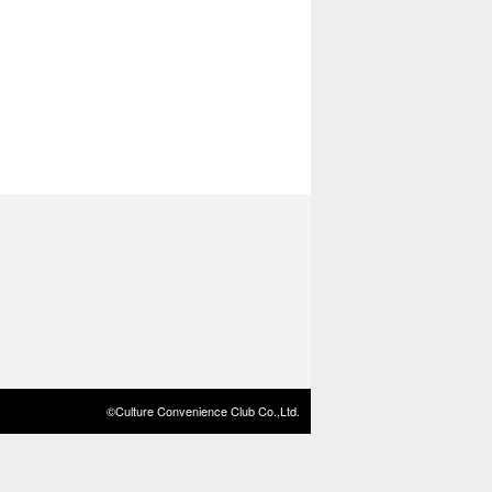
©Culture Convenience Club Co.,Ltd.