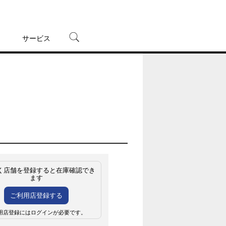
サービス
宅配レンタル
オンラインゲーム
TSUTAYAプレミアムNEXT
蔦屋書店
く店舗を登録すると在庫確認でき
ます
ご利用店登録する
用店登録にはログインが必要です。