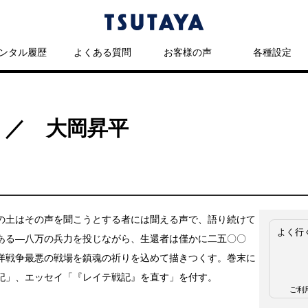
ンタル履歴
よくある質問
お客様の声
各種設定
 ／ 大岡昇平
の土はその声を聞こうとする者には聞える声で、語り続けて
よく行
ある―八万の兵力を投じながら、生還者は僅かに二五〇〇
洋戦争最悪の戦場を鎮魂の祈りを込めて描きつくす。巻末に
記」、エッセイ「『レイテ戦記』を直す」を付す。
ご利