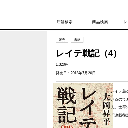
店舗検索
商品検索
レ
販売
書籍
レイテ戦記（4）
1,320円
発売日：2018年7月20日
レイテ島
いるので
人。太平
「連載後