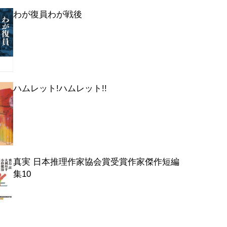
わが復員わが戦後
ハムレット!ハムレット!!
真実 日本推理作家協会賞受賞作家傑作短編
集10