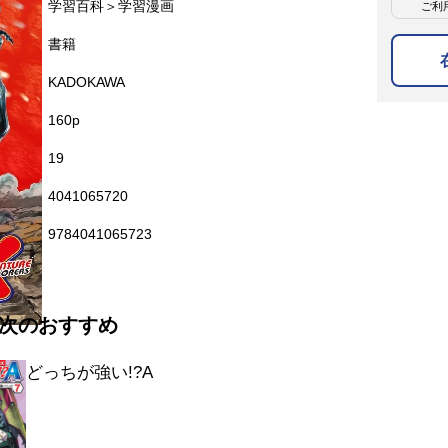
名
学習百科＞学習漫画
ご利
名
書籍
KADOKAWA
160p
19
4041065720
9784041065723
次のおすすめ
どっちが強い!?A