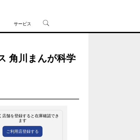
サービス
宅配レンタル
オンラインゲーム
ス 角川まんが科学
TSUTAYAプレミアムNEXT
蔦屋書店
く店舗を登録すると在庫確認でき
ます
ご利用店登録する