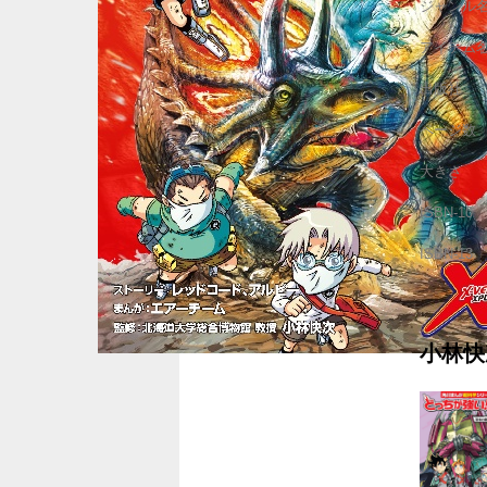
ジャンル
アイテム
出版社
ページ数
大きさ
ISBN-10
ISBN-13
小林快