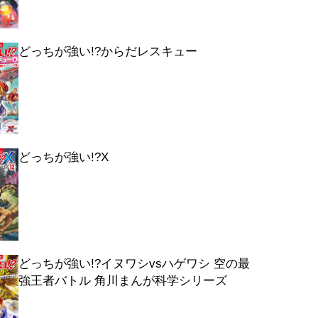
どっちが強い!?からだレスキュー
どっちが強い!?X
どっちが強い!?イヌワシvsハゲワシ 空の最
強王者バトル 角川まんが科学シリーズ