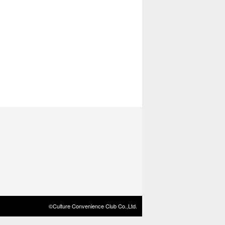
©Culture Convenience Club Co.,Ltd.