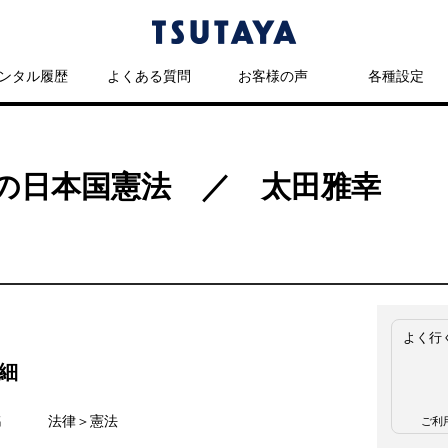
ンタル履歴
よくある質問
お客様の声
各種設定
の日本国憲法 ／ 太田雅幸
よく行
細
名
法律＞憲法
ご利