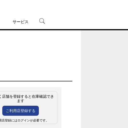
サービス
宅配レンタル
オンラインゲーム
TSUTAYAプレミアムNEXT
蔦屋書店
く店舗を登録すると在庫確認でき
ます
ご利用店登録する
用店登録にはログインが必要です。