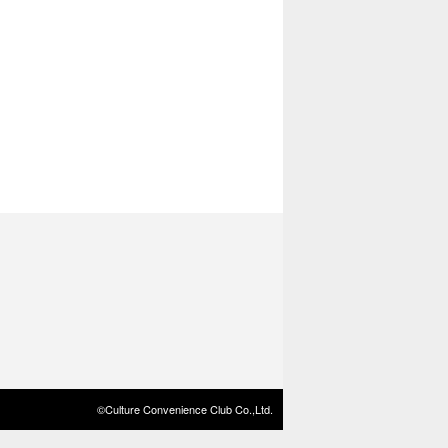
©Culture Convenience Club Co.,Ltd.