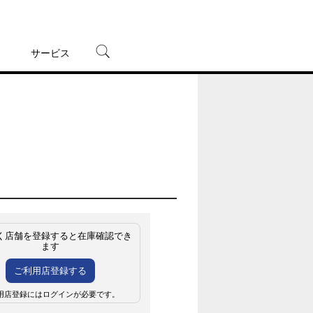
サービス
宅配レンタル
オンラインゲーム
TSUTAYAプレミアムNEXT
蔦屋書店
く店舗を登録すると在庫確認でき
ます
ご利用店登録する
用店登録にはログインが必要です。