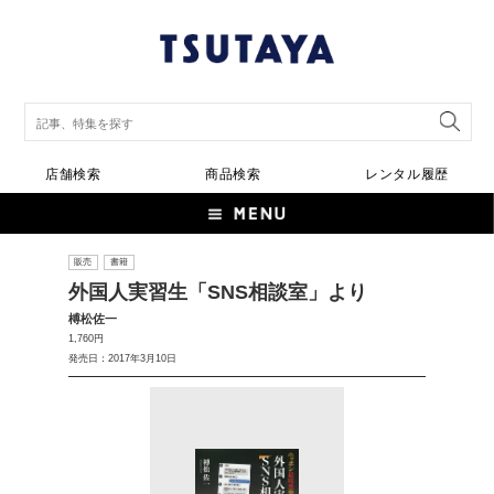
店舗検索
商