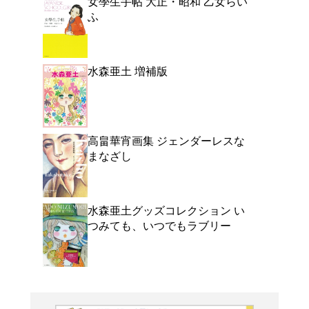
細くて、軽くて、弱いか
の美意識で流麗なイラス
(1917~1999)。生誕
跡をここに!セツ・モー
ル・ブック。2017年春
ー校舎内の写真満載!
よく行く店舗を登
ご利
ご利用店登録に