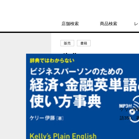
店舗検索
商品検索
レ
販売
書籍
辞典ではわからな
い方事典 MP3付
2,640円
発売日：2016年12月16日
ケリー伊
語350。