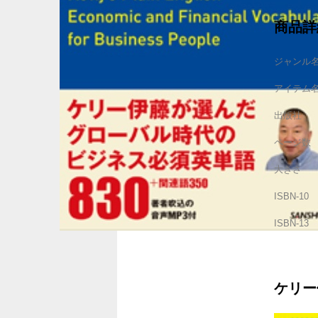
商品詳
ジャンル
アイテム
出版社
ページ数
大きさ
ISBN-10
ISBN-13
ケリー