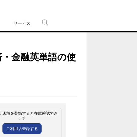
サービス
宅配レンタル
オンラインゲーム
済・金融英単語の使
TSUTAYAプレミアムNEXT
蔦屋書店
く店舗を登録すると在庫確認でき
ます
ご利用店登録する