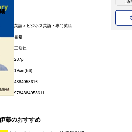
ご利
細
名
英語＞ビジネス英語・専門英語
名
書籍
三修社
287p
19cm(B6)
4384058616
9784384058611
伊藤のおすすめ