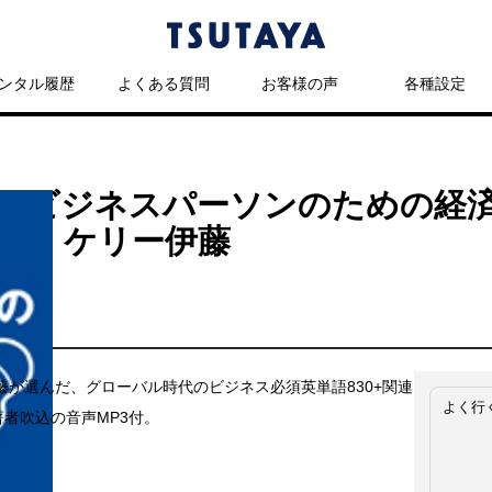
ンタル履歴
よくある質問
お客様の声
各種設定
いビジネスパーソンのための経
 ／ ケリー伊藤
藤が選んだ、グローバル時代のビジネス必須英単語830+関連
よく行
著者吹込の音声MP3付。