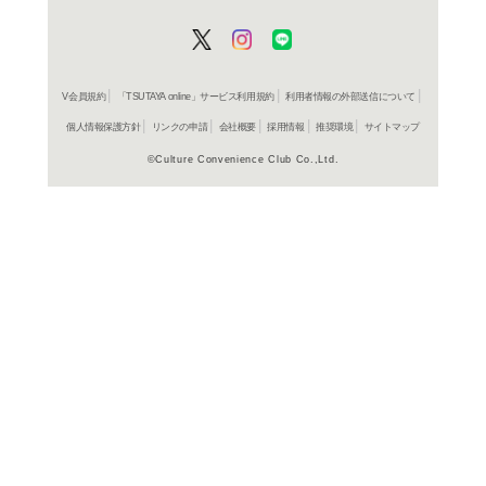
よく行く店舗を登
ご利
ご利用店登録に
在庫の