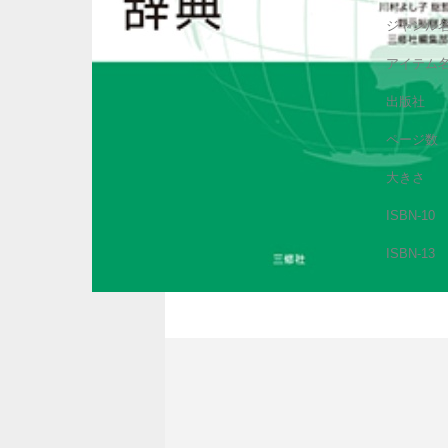
ジャンル
アイテム
出版社
ページ数
大きさ
ISBN-10
ISBN-13