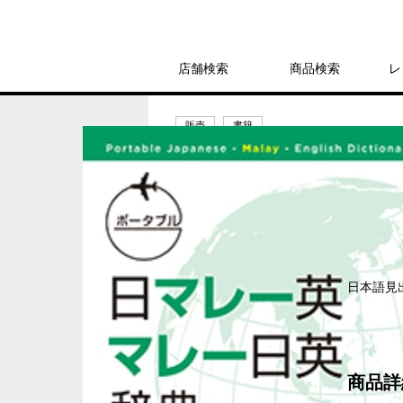
店舗検索
商品検索
レ
販売
書籍
ポータブル日マレ
4,620円
発売日：2016年12月1日
日本語見出
商品詳