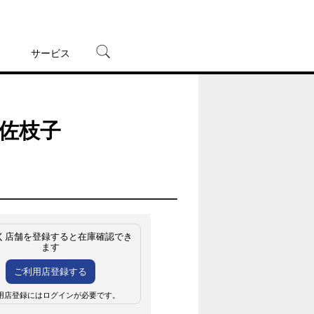
サービス
宅配レンタル
オンラインゲーム
佐枝子
TSUTAYAプレミアムNEXT
蔦屋書店
く店舗を登録すると在庫確認でき
ます
ご利用店登録する
用店登録にはログインが必要です。