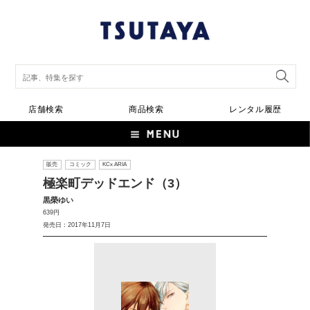
店舗検索
商