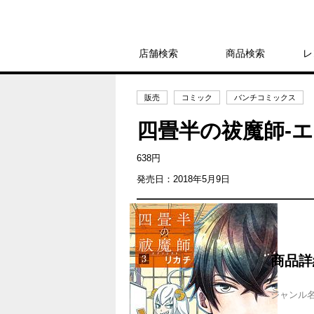
店舗検索
商品検索
レ
販売
コミック
バンチコミックス
四畳半の祓魔師-
638円
発売日：2018年5月9日
商品詳
ジャンル