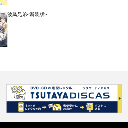
波鳥兄弟<新装版>