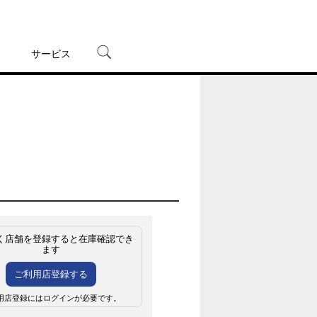
サービス
宅配レンタル
オンラインゲーム
TSUTAYAプレミアムNEXT
蔦屋書店
く店舗を登録すると在庫確認でき
ます
ご利用店登録する
用店登録にはログインが必要です。