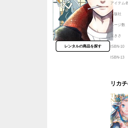
アイテム
出版社
ページ数
大きさ
レンタルの商品を探す
ISBN-10
ISBN-13
リカチ