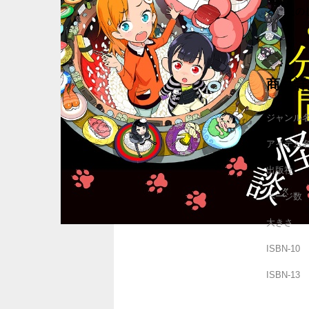
る、たの
商品詳
ジャンル
アイテム
出版社
ページ数
大きさ
ISBN-10
ISBN-13