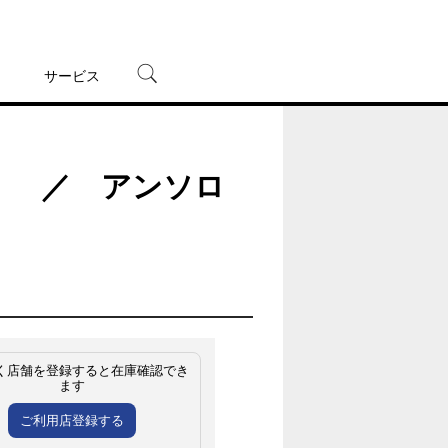
サービス
宅配レンタル
オンラインゲーム
8） ／ アンソロ
TSUTAYAプレミアムNEXT
蔦屋書店
く店舗を登録すると在庫確認でき
ます
ご利用店登録する