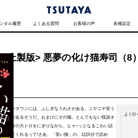
ンタル履歴
よくある質問
お客様の声
各種設定
<上製版> 悪夢の化け猫寿司（
台ニュータウンには、ふしぎなうわさがある。ニヤニヤ笑う
よく行
寿司屋があるそうだ。おまけにその猫、とんでもない怪談オ
毛だらけの大トロをにぎりながら、ヒャ~ッとなるこわい話
く語ってくれるって!さあ、「笑い猫」の、1話5分で読め