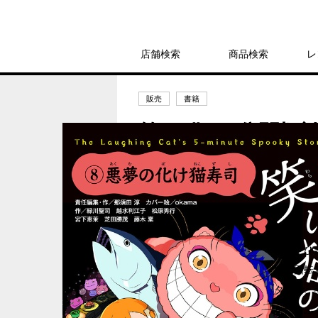
店舗検索
商品検索
レ
販売
書籍
笑い猫の5分間怪談
ジー
1,320円
発売日：2016年10月5日
またたび
猫の回転
タクで、
をたらふ