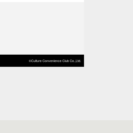
©Culture Convenience Club Co.,Ltd.