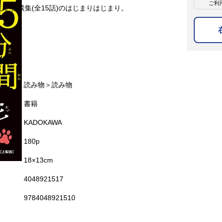
ご利
しい怪談集(全15話)のはじまりはじまり。
細
名
読み物＞読み物
名
書籍
KADOKAWA
180p
18×13cm
4048921517
9784048921510