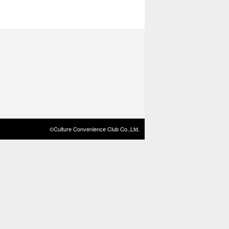
©Culture Convenience Club Co.,Ltd.