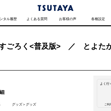
ンタル履歴
よくある質問
お客様の声
各種設定
すごろく<普及版> ／ とよた
よく行
細
名
グッズ＞グッズ
ご利