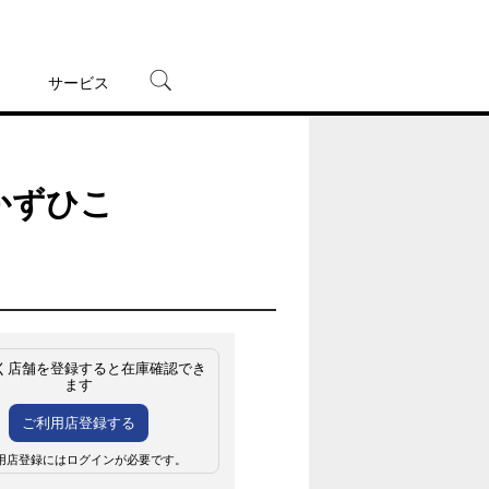
サービス
宅配レンタル
オンラインゲーム
かずひこ
TSUTAYAプレミアムNEXT
蔦屋書店
く店舗を登録すると在庫確認でき
ます
ご利用店登録する
用店登録にはログインが必要です。