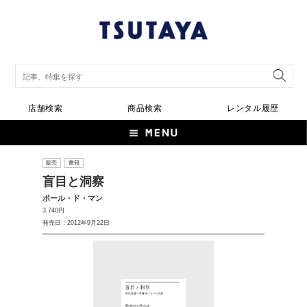
店舗検索
商