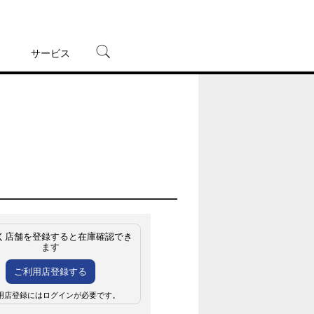
サービス
宅配レンタル
オンラインゲーム
TSUTAYAプレミアムNEXT
蔦屋書店
く店舗を登録すると在庫確認でき
ます
ご利用店登録する
用店登録にはログインが必要です。