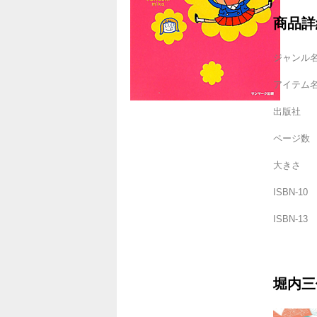
商品詳
ジャンル
アイテム
出版社
ページ数
大きさ
ISBN-10
ISBN-13
堀内三