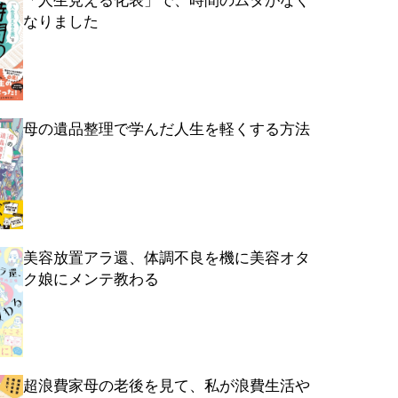
「人生見える化表」で、時間のムダがなく
なりました
母の遺品整理で学んだ人生を軽くする方法
美容放置アラ還、体調不良を機に美容オタ
ク娘にメンテ教わる
超浪費家母の老後を見て、私が浪費生活や