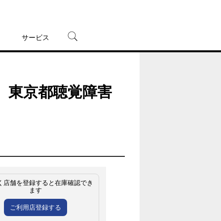
サービス
宅配レンタル
オンラインゲーム
／ 東京都聴覚障害
TSUTAYAプレミアムNEXT
蔦屋書店
く店舗を登録すると在庫確認でき
ます
ご利用店登録する