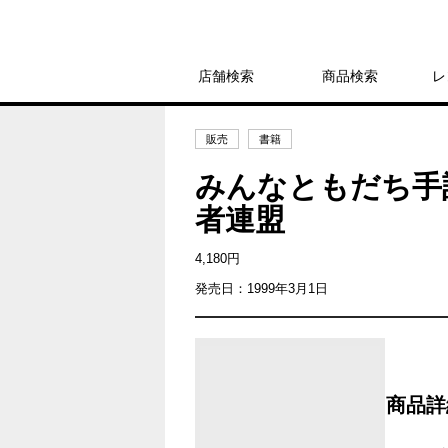
店舗検索
商品検索
レ
販売
書籍
みんなともだち手
者連盟
4,180円
発売日：1999年3月1日
商品詳