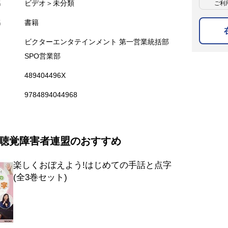
名
ビデオ＞未分類
ご利
名
書籍
ビクターエンタテインメント 第一営業統括部
SPO営業部
489404496X
9784894044968
聴覚障害者連盟のおすすめ
楽しくおぼえよう!はじめての手話と点字
(全3巻セット)