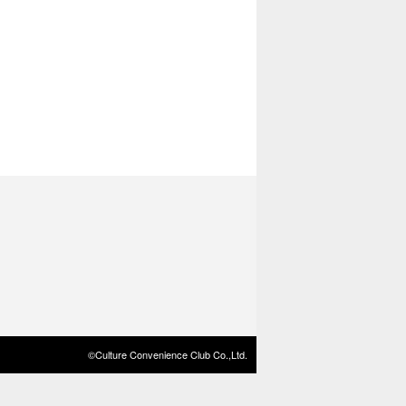
©Culture Convenience Club Co.,Ltd.