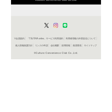
よく行く店舗を登
ご利
ご利用店登録に
在庫の