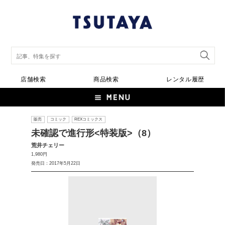
店舗検索
商