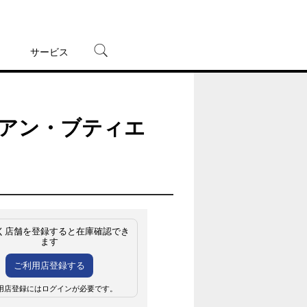
サービス
宅配レンタル
オンラインゲーム
ィアン・ブティエ
TSUTAYAプレミアムNEXT
蔦屋書店
く店舗を登録すると在庫確認でき
ます
ご利用店登録する
用店登録にはログインが必要です。