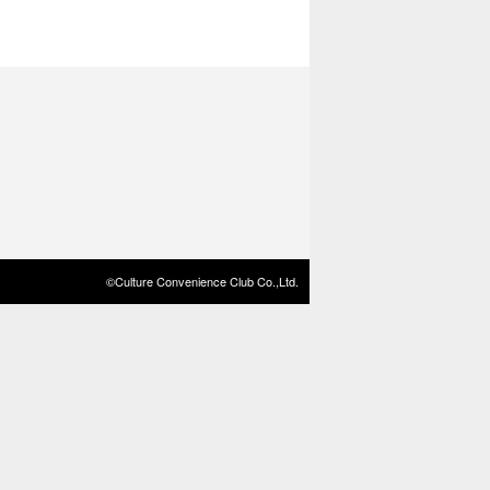
©Culture Convenience Club Co.,Ltd.