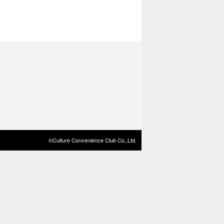
©Culture Convenience Club Co.,Ltd.