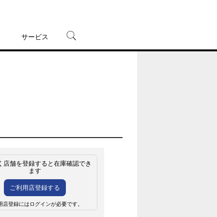
サービス
宅配レンタル
オンラインゲーム
TSUTAYAプレミアムNEXT
蔦屋書店
く店舗を登録すると在庫確認でき
ます
ご利用店登録する
用店登録にはログインが必要です。