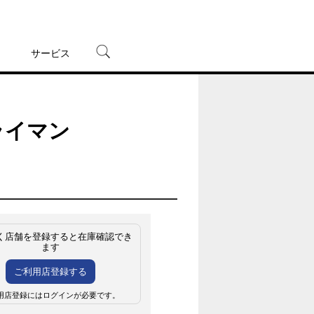
サービス
宅配レンタル
オンラインゲーム
ライマン
TSUTAYAプレミアムNEXT
蔦屋書店
く店舗を登録すると在庫確認でき
ます
ご利用店登録する
用店登録にはログインが必要です。