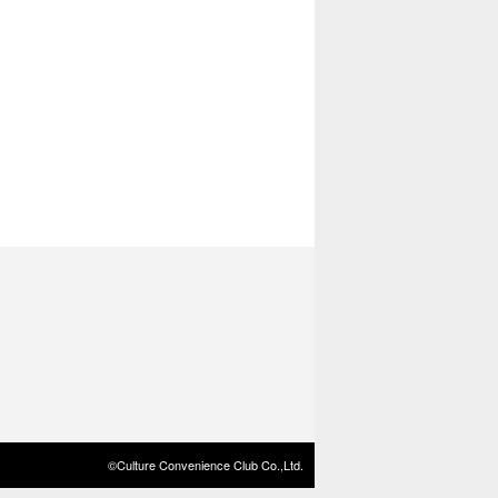
©Culture Convenience Club Co.,Ltd.