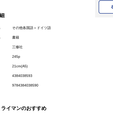
細
名
その他各国語＞ドイツ語
名
書籍
三修社
245p
21cm(A5)
4384038593
9784384038590
 ライマンのおすすめ