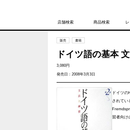
店舗検索
商品検索
レ
販売
書籍
ドイツ語の基本 文
3,080円
発売日：2008年3月3日
ドイツのH
されている“Gr
Fremdsp
習者向け