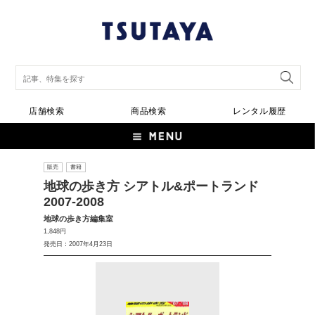
店舗検索
商