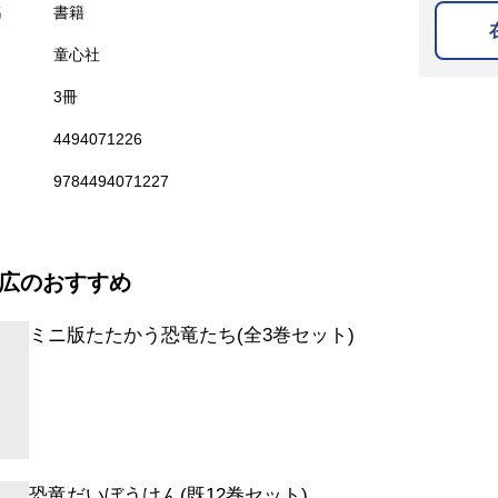
名
書籍
童心社
3冊
4494071226
9784494071227
広のおすすめ
ミニ版たたかう恐竜たち(全3巻セット)
恐竜だいぼうけん(既12巻セット)