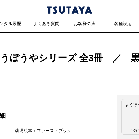
ンタル履歴
よくある質問
お客様の声
各種設定
ゅうぼうやシリーズ 全3冊 ／ 
よく行
細
名
幼児絵本＞ファーストブック
ご利