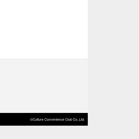
©Culture Convenience Club Co.,Ltd.