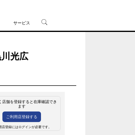
サービス
宅配レンタル
オンラインゲーム
黒川光広
TSUTAYAプレミアムNEXT
蔦屋書店
く店舗を登録すると在庫確認でき
ます
ご利用店登録する
用店登録にはログインが必要です。