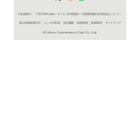
よく行く店舗を登
ご利
ご利用店登録に
在庫の