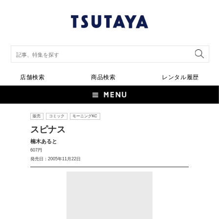
店舗検索
商