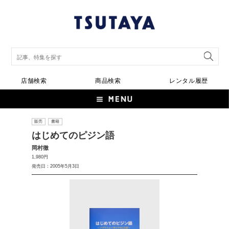
店舗検索
商