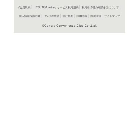
よく行く店舗を登
ご利
ご利用店登録に
在庫の