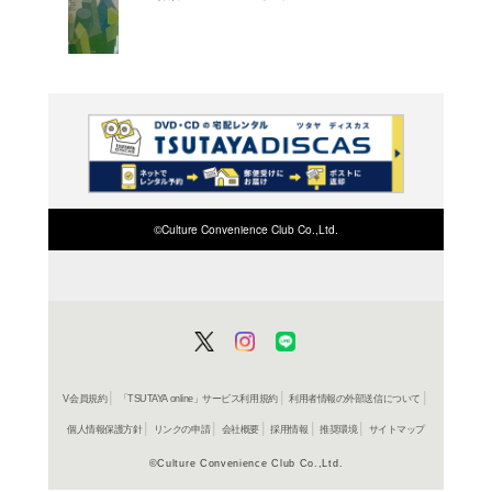
本書は、大学や高等専門
しての有機化合物につい
ある。
よく行く店舗を登
ご利
ご利用店登録に