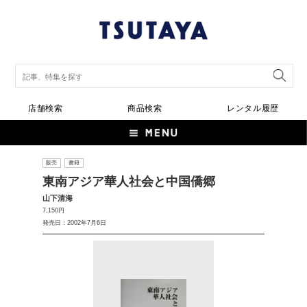
店舗検索
商