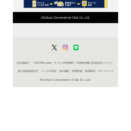
よく行く店舗を登
ご利
ご利用店登録に
在庫の