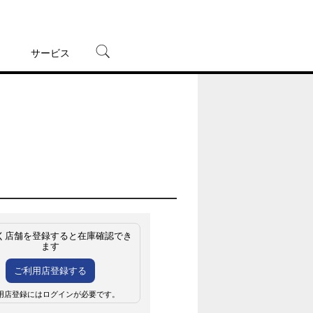
サービス
宅配レンタル
オンラインゲーム
TSUTAYAプレミアムNEXT
蔦屋書店
く店舗を登録すると在庫確認でき
ます
ご利用店登録する
用店登録にはログインが必要です。