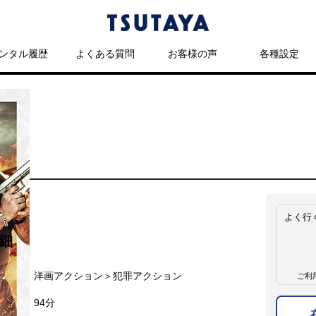
ンタル履歴
よくある質問
お客様の声
各種設定
よく行
細
名
洋画アクション＞犯罪アクション
ご利
94分