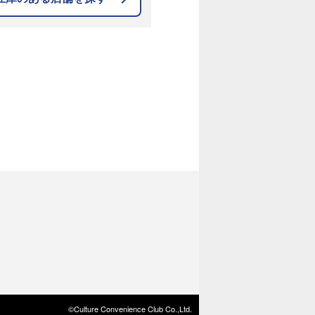
©Culture Convenience Club Co.,Ltd.