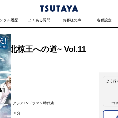
ンタル履歴
よくある質問
お客様の声
各種設定
北椋王への道~ Vol.11
よく行
細
名
アジアTVドラマ＞時代劇
ご利
91分