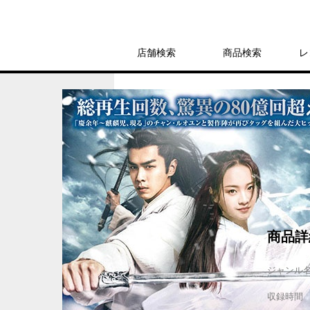
店舗検索
商品検索
レ
レンタル
ＤＶＤ
雪中悍刀行~徐鳳年、
レンタル開始日：2025年6月4日
商品詳
ジャンル
収録時間