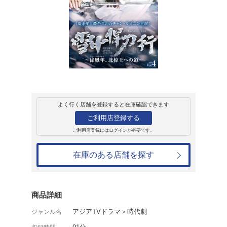
レンタル
ＤＶＤ
雪中悍刀行~徐鳳
Vol.4
レンタル開始日：2025年5月2日