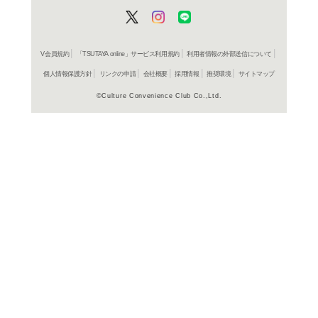
よく行く店舗を登
ご利
ご利用店登録に
在庫の