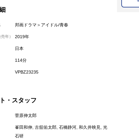
細
名
邦画ドラマ＞アイドル/青春
発売年）
2019年
日本
114分
VPBZ23235
ト・スタッフ
菅原伸太郎
峯田和伸, 古舘佑太郎, 石橋静河, 和久井映見, 光
石研