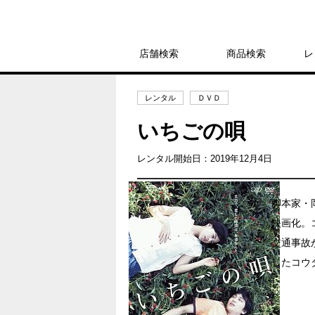
店舗検索
商品検索
レ
レンタル
ＤＶＤ
いちごの唄
レンタル開始日：2019年12月4日
脚本家・
映画化。
交通事故
したコウ