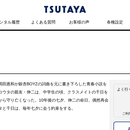
ンタル履歴
よくある質問
お客様の声
各種設定
岡田惠和が銀杏BOYZの詞曲を元に書き下ろした青春小説を
よく行
コウタの親友・伸二は、中学生の頃、クラスメイトの千日を
から守り亡くなった。10年後の七夕、伸二の命日。偶然再会
タと千日は、毎年七夕に会う約束をする。
ご利