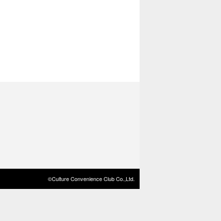
©Culture Convenience Club Co.,Ltd.