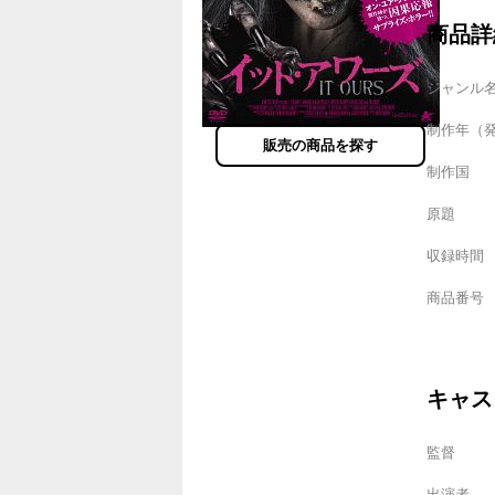
商品詳
ジャンル
制作年（
販売の商品を探す
制作国
原題
収録時間
商品番号
キャス
監督
出演者