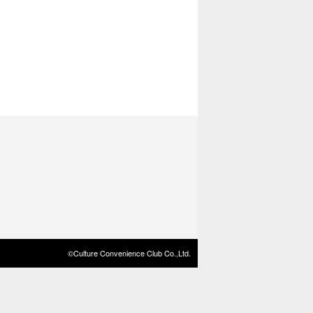
©Culture Convenience Club Co.,Ltd.