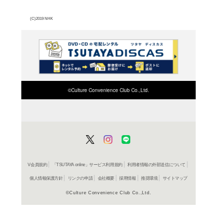
るだけで食べられるラー
伝いや子どもの相手で忙
動に巻き込まれる。第19
よく行く店舗を登
ご利
ご利用店登録に
在庫の