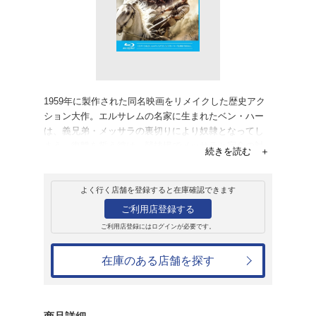
レンタル
ブルーレイ
ベン・ハー
レンタル開始日：2017年2月8日